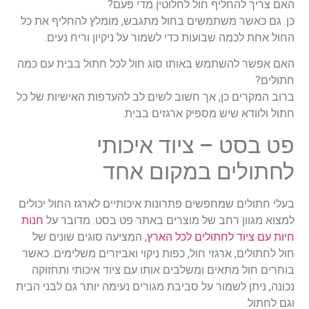
האם
צריך
להחליף
חול
לחלוטין
מדי
פעם
?
כן
.
גם
כאשר
משתמשים
בחול
מתגבש
,
מומלץ
להחליף
את
כל
החול
אחת
לכמה
שבועות
כדי
לשמור
על
ניקיון
וריח
נעים
.
האם
אפשר
להשתמש
באותו
סוג
חול
לכל
חתול
בבית
עם
כמה
חתולים
?
ברוב
המקרים
כן
,
אך
חשוב
לשים
לב
להעדפות
האישיות
של
כל
חתול
ולוודא
שיש
מספיק
ארגזים
בבית
.
פט
בסט
–
ציוד
איכותי
לחתולים
במקום
אחד
בעלי
חתולים
שמחפשים
פתרונות
איכותיים
לארגז
החול
יכולים
למצוא
מגוון
רחב
של
מוצרים
באתר
פט
בסט
.
מדובר על
חנות
חיות
עם
ציוד
לחתולים
לכל
הארץ
,
המציעה
סוגים
שונים
של
חול
לחתולים
,
ארגזי
חול
,
כפות
ניקוי
ואביזרים
משלימים
.
כאשר
בוחרים
חול
מתאים
ומשלבים
אותו
עם
ציוד
איכותי
ותחזוקה
נכונה
,
ניתן
לשמור
על
סביבת
מגורים
נעימה
יותר
גם
לבני
הבית
וגם
לחתול
.