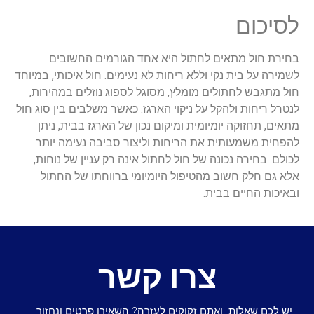
לסיכום
בחירת
חול
מתאים
לחתול
היא
אחד
הגורמים
החשובים
לשמירה
על
בית
נקי
וללא
ריחות
לא
נעימים
.
חול
איכותי
,
במיוחד
חול
מתגבש
לחתולים
מומלץ
,
מסוגל
לספוג
נוזלים
במהירות
,
לנטרל
ריחות
ולהקל
על
ניקוי
הארגז
.
כאשר
משלבים
בין
סוג
חול
מתאים
,
תחזוקה
יומיומית
ומיקום
נכון
של
הארגז
בבית
,
ניתן
להפחית
משמעותית
את
הריחות
וליצור
סביבה
נעימה
יותר
לכולם
.
בחירה
נכונה
של
חול
לחתול
אינה
רק
עניין
של
נוחות
,
אלא
גם
חלק
חשוב
מהטיפול
היומיומי
ברווחתו
של
החתול
ובאיכות
החיים
בבית
.
צרו קשר
יש לכם שאלות ואתם זקוקים לעזרה? השאירו פרטים ונחזור