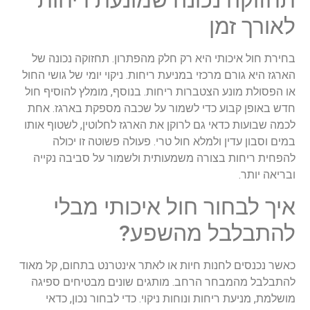
תחזוקה
נכונה
שמונעת
ריחות
לאורך
זמן
בחירת
חול
איכותי
היא
רק
חלק
מהפתרון
.
תחזוקה
נכונה
של
הארגז
היא
גורם
מרכזי
במניעת
ריחות
.
ניקוי
יומי
של
גושי
החול
או
הפסולת
מונע
הצטברות
ריחות
.
בנוסף
,
מומלץ
להוסיף
חול
חדש
באופן
קבוע
כדי
לשמור
על
שכבה
מספקת
בארגז
.
אחת
לכמה
שבועות
כדאי
גם
לרוקן
את
הארגז
לחלוטין
,
לשטוף
אותו
במים
וסבון
עדין
ולמלא
חול
טרי
.
פעולה
פשוטה
זו
יכולה
להפחית
ריחות
בצורה
משמעותית
ולשמור
על
סביבה
נקייה
ובריאה
יותר
.
איך
לבחור
חול
איכותי
מבלי
להתבלבל
מהשפע
?
כאשר
נכנסים
לחנות
חיות
או
לאתר
אינטרנט
בתחום
,
קל
מאוד
להתבלבל
מהמבחר
הרחב
.
מותגים
שונים
מבטיחים
ספיגה
מושלמת
,
מניעת
ריחות
ונוחות
ניקוי
.
כדי
לבחור
נכון
,
כדאי