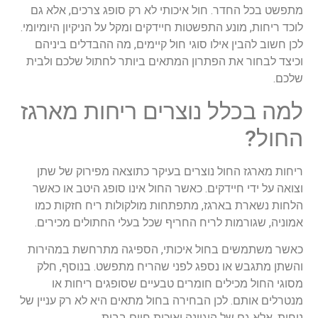
מתפשט
בכל
החדר
.
חול
איכותי
לא
רק
סופג
צרכים
,
אלא
גם
לוכד
ריחות
,
מונע
התפשטות
חיידקים
ומקל
על
הניקיון
היומיומי
.
לכן
חשוב
להבין
אילו
סוגי
חול
קיימים
,
מה
ההבדלים
ביניהם
וכיצד
לבחור
את
הפתרון
המתאים
ביותר
לחתול
שלכם
ולבית
שלכם
.
למה
בכלל
נוצרים
ריחות
מארגז
החול
?
ריחות
מארגז
החול
נוצרים
בעיקר
כתוצאה
מפירוק
של
שתן
וצואה
על
ידי
חיידקים
.
כאשר
החול
אינו
סופג
היטב
או
כאשר
הלחות
נשארת
בארגז
,
מתפתחות
מולקולות
ריח
חזקות
כמו
אמוניה
,
שגורמות
לריח
החריף
שכל
בעלי
החתולים
מכירים
.
כאשר
משתמשים
בחול
איכותי
,
הספיגה
מתרחשת
במהירות
והשתן
מתגבש
או
נספג
לפני
שהריח
מתפשט
.
בנוסף
,
חלק
מסוגי
החול
מכילים
חומרים
טבעיים
שסופגים
ריחות
או
מנטרלים
אותם
.
לכן
הבחירה
בחול
מתאים
היא
לא
רק
עניין
של
נוחות
,
אלא
גם
של
היגיינה
ואיכות
חיים
בבית
.