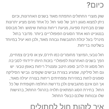
כיום
?
שוק
מוצרי
החתולים
התפתח
מאוד
בשנים
האחרונות
,
וכיום
ניתן
למצוא
מגוון
רחב
של
סוגי
חול
.
כל
אחד
מהם
מציע
יתרונות
שונים
מבחינת
ספיגה
,
מניעת
ריחות
ונוחות
שימוש
.
חול
מבוסס
בנטונייט
הוא
אחד
הסוגים
הפופולריים
ביותר
.
מדובר
בחול
מינרלי
בעל
יכולת
התגבשות
גבוהה
מאוד
,
ולכן
הוא
יעיל
במיוחד
בשליטה
בריחות
.
חול
טבעי
,
המיוצר
מחומרים
כמו
תירס
,
עץ
או
סיבים
צמחיים
,
הפך
בשנים
האחרונות
לפופולרי
בזכות
היותו
ידידותי
לסביבה
.
חול
מסוג
זה
לרוב
סופג
היטב
ומנטרל
ריחות
באופן
טבעי
.
יש
גם
חול
סיליקה
,
שמגיע
בצורת
גבישים
שקופים
.
גבישי
הסיליקה
סופגים
לחות
במהירות
ומפחיתים
ריחות
בצורה
יעילה
מאוד
,
אך
הם
אינם
מתגבשים
ולכן
נדרשת
החלפה
תקופתית
של
כל
החול
.
בחירת
הסוג
המתאים
תלויה
בהרגלי
החתול
,
ברגישות
שלו
ובנוחות
שלכם
כבעלי
החתול
.
איך
לזהות
חול
לחתולים