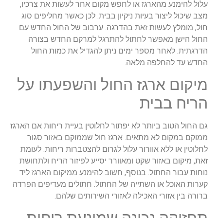
עלול
להימנע
מהארגז
או
לחפש
מקום
אחר
לעשות
את
צרכיו
,
מצב
שיכול
ליצור
בעיות
ניקיון
בבית
.
לכן
כאשר
מחליפים
סוג
חול
,
מומלץ
לעשות
זאת
בהדרגה
.
ערבוב
של
החול
החדש
עם
החול
הישן
מאפשר
לחתול
להתרגל
למרקם
החדש
בצורה
הדרגתית
.
לאחר
מספר
ימים
ניתן
להגדיל
את
כמות
החול
החדש
עד
להחלפה
מלאה
.
מיקום
ארגז
החול
והשפעתו
על
הריח
בבית
גם
החול
הטוב
ביותר
לא
יפתור
לחלוטין
בעיית
ריחות
אם
הארגז
ממוקם
במקום
לא
מתאים
.
ארגז
חול
שממוקם
באזור
סגור
לחלוטין
או
ללא
אוורור
עלול
לגרום
להצטברות
ריחות
.
לעומת
זאת
,
מיקום
באזור
שקט
ומאוורר
יסייע
לפיזור
הריח
ולתחושת
נוחות
עבור
החתול
.
בנוסף
,
חשוב
להימנע
ממיקום
הארגז
ליד
קערות
האוכל
או
השתייה
של
החתול
.
חתולים
מעדיפים
הפרדה
ברורה
בין
אזורי
האכילה
לאזורי
השירותים
שלהם
.