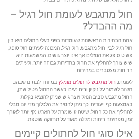
חול
מתגבש
לעומת
חול
רגיל
–
מה
ההבדל
?
אחת
הבחירות
הראשונות
שעומדות
בפני
בעלי
חתולים
היא
בין
חול
רגיל
לבין
חול
מתגבש
.
חול
רגיל
,
המכונה
לעיתים
חול
סופג
,
פשוט
סופג
את
הנוזלים
אך
אינו
יוצר
גושים
.
המשמעות
היא
שיש
צורך
להחליף
את
החול
בתדירות
גבוהה
יותר
,
ולעיתים
הריחות
מצטברים
במהירות
.
לעומתו
,
חול
מתגבש
לחתולים
מומלץ
במיוחד
לבתים
שבהם
חשוב
לשמור
על
ניקיון
וריח
נעים
.
כאשר
החתול
מטיל
שתן
,
החול
מתגבש
סביב
הנוזל
ויוצר
גוש
שניתן
להוציא
בקלות
באמצעות
כף
ייעודית
.
כך
ניתן
להסיר
את
הלכלוך
מדי
יום
מבלי
להחליף
את
כל
החול
.
שיטה
זו
שומרת
על
הארגז
נקי
יותר
לאורך
זמן
,
מפחיתה
ריחות
ומקלה
מאוד
על
תחזוקה
שוטפת
.
אילו
סוגי
חול
לחתולים
קיימים