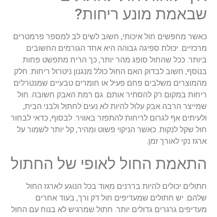
שבאמת
מונע
ריחות
?
כאשר
מחפשים
חול
איכותי
,
חשוב
לשים
לב
למספר
פרמטרים
מרכזיים
.
יכולת
ספיגה
גבוהה
היא
אחד
הגורמים
החשובים
ביותר
.
ככל
שהחול
סופג
מהר
יותר
,
כך
הריח
מתפשט
פחות
.
בנוסף
,
חשוב
לבדוק
האם
החול
כולל
מנגנון
ניטרול
ריחות
.
חלק
מהמוצרים
משלבים
פחם
פעיל
או
חומרים
טבעיים
שמנטרלים
ריחות
במקום
רק
להסתיר
אותם
.
גם
רמת
האבק
חשובה
.
חול
שמייצר
הרבה
אבק
עלול
להיות
לא
נעים
לחתול
ולבני
הבית
,
ולעיתים
אף
לגרום
לריחות
להתפזר
באוויר
.
לבסוף
,
כדאי
לבחור
חול
שקל
לנקות
.
כאשר
הניקוי
פשוט
ומהיר
,
קל
יותר
לשמור
על
ארגז
נקי
לאורך
זמן
.
התאמת
החול
לאופי
של
החתול
חתולים
יכולים
להיות
בררנים
מאוד
בכל
הנוגע
לארגז
החול
שלהם
.
יש
חתולים
שמעדיפים
חול
דק
ורך
,
בעוד
אחרים
מעדיפים
גרגרים
גדולים
יותר
.
חתול
שמרגיש
לא
בנוח
עם
החול