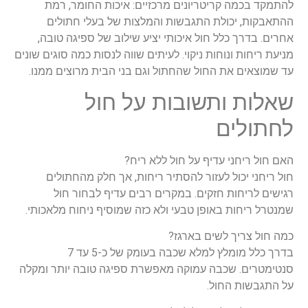
להתמקד
בכמה
קריטריונים
מרכזיים
:
איכות
החומר
,
רמת
ההתאבקות
,
יכולת
התגבשות
והמלצות
של
בעלי
חתולים
אחרים
.
בדרך
כלל
חול
איכותי
יציע
שילוב
של
ספיגה
טובה
,
מניעת
ריחות
ונוחות
ניקוי
.
לעיתים
שווה
לנסות
כמה
סוגים
שונים
עד
שמוצאים
את
החול
שהחתול
וגם
בני
הבית
מרוצים
ממנו
.
שאלות
ותשובות
על
חול
לחתולים
האם
חול
ריחני
עדיף
על
חול
ללא
ריח
?
חול
ריחני
יכול
לעזור
להסתיר
ריחות
,
אך
חלק
מהחתולים
רגישים
לריחות
חזקים
.
במקרים
רבים
עדיף
לבחור
חול
שמנטרל
ריחות
באופן
טבעי
ולא
כזה
שמוסיף
ניחוח
מלאכותי
.
כמה
חול
צריך
לשים
בארגז
?
בדרך
כלל
מומלץ
למלא
שכבה
בעומק
של
כ
-5
עד
7
סנטימטרים
.
שכבה
עמוקה
מאפשרת
ספיגה
טובה
יותר
ומקלה
על
התגבשות
החול
.