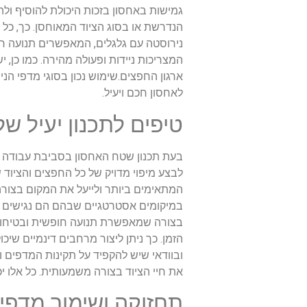
גמישות באחסון בזכות היכולת להוסיף ול
הנדרשת או בסוג הציוד המאוחסן. כך, כל 
נירוסטה עם גלגלים, המאפשרים תנועה ח
המצריכות ניידות ופעולה מהירה. כמו כן,
ארגון החפצים.שימוש נכון בסוגי מדפי ה
לאחסון חכם ויעיל.
טיפים לתכנון יעיל ש
בעת תכנון שטח האחסון בסביבת עבודה מק
לבצע מיפוי מדויק של כל החפצים והציוד 
המתאימים ביותר ולייעל את המקום בצורה
במיקומים אסטרטגיים שבהם הם נגישים לכ
בצורה שמאפשרת תנועה חופשית ובטיחותי
הזמן. כך ניתן ליצור מרחבים דינמיים שי
ובוודאי שיש להקפיד על תקינות המדפים ונ
את חיי הציוד בצורה משמעותית. כל אלו 
תחזוקה ושימור מדפי 