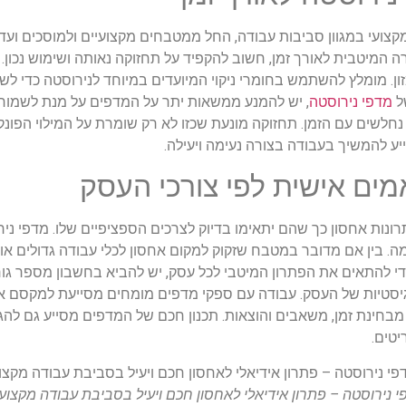
ומקצועי במגוון סביבות עבודה, החל ממטבחים מקצועיים ולמוסכים וע
מיטבית לאורך זמן, חשוב להקפיד על תחזוקה נאותה ושימוש נכון. ת
ון. מומלץ להשתמש בחומרי ניקוי המיועדים במיוחד לנירוסטה כדי ל
של
מדפי נירוסטה
, יש להמנע ממשאות יתר על המדפים על מנת לשמור ע
נחלשים עם הזמן. תחזוקה מונעת שכזו לא רק שומרת על המילוי הפונק
ע להמשיך בעבודה בצורה נעימה ויעילה.
מים אישית לפי צורכי העסק
תרונות אחסון כך שהם יתאימו בדיוק לצרכים הספציפיים שלו. מדפי ני
מה. בין אם מדובר במטבח שזקוק למקום אחסון לכלי עבודה גדולים או
י להתאים את הפתרון המיטבי לכל עסק, יש להביא בחשבון מספר גורמי
גיסטיות של העסק. עבודה עם ספקי מדפים מומחים מסייעת למקסם 
בחינת זמן, משאבים והוצאות. תכנון חכם של המדפים מסייע גם להגדי
טים.
י נירוסטה – פתרון אידיאלי לאחסון חכם ויעיל בסביבת עבודה מקצועי