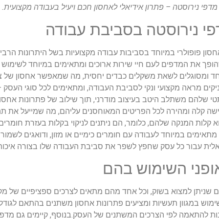
מדפי נירוסטה – פתרון אידיאלי לאחסון חכם ויעיל בעבודה מקצועית.
פי נירוסטה בסביבת עבודה
אחסון פופולרי במיוחד בסביבות עבודה מקצועיות בשל היתרונות הרבי
הופך את המדפים לעם חיי שירות ארוכים ומתאימים במיוחד לשימוש 
חד ומסוגלים לשאת משקלים כבדים יחסית, מה שמאפשר אחסון של ציו
ניקים מראה מקצועי ונקי לסביבת העבודה, ומתאימים לכל סוגי העסק
שלהם משתלב היטב בעיצוב מודרני, תוך שילוב של פתרונות אחסון 
שה קלה ומהירה לכל הפריטים המאוחסנים עליהם, מה שמייעל את תה
וא קלות המנקה שלהם, כלומר, הם ניתנים לניקוי בקלות בעזרת חומרי
מתאימים במיוחד לעבודה עם חומרים כימיים או מזון, ודואגים לשמור ע
לית עבור כל עסק שחפץ לשפר את סביבת העבודה שלו בצורה איכותית
אופני השימוש בהם
ם שניתן למצוא בשוק, וכל אחד מהם מתאים לצרכים ספציפיים של מקו
מוש במגוון תעשיות ומציעים פתרונות אחסון משתנים בהתאם לגודל
נות להתאמה לפי הצרכים המשתנים של העסק.בנוסף, קיימים גם מדפי