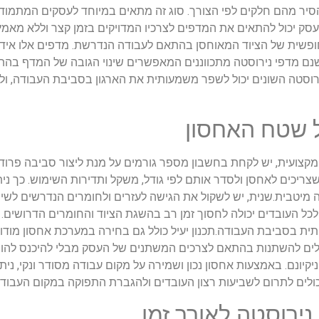
הסיר מהם חלקים לפי הצורך. סוג זה מתאים במיוחד לעסקים המתמודד
עסק יכול להתאים את המדפים לצרכיו המדויקים בזמן קצר וללא מאמץ
ופשית של הציוד המאוחסן בהתאם לעבודה הנדרשת. מדפים אלו אידיא
 ישנם מדפי נירוסטה מתכווננים המאפשרים שינוי הגובה של המדף בהת
נירוסטה השונים יכול לשפר משמעותית את הארגון בסביבת העבודה, ו
ל שטח האחסון
צועית, יש לקחת בחשבון מספר גורמים על מנת ליצור סביבה פרודו
שצריכים לאחסן ולסדר אותם לפי גודל, משקל ותדירות השימוש. כך נית
 מיטבית.שנית, יש לשקול את הגישה לעזרים ולחומרים הנדרשים לשימ
ל העובדים יכולה לחסוך זמן רב בהשגת הציוד והחומרים הדרושים. כ
ת בסביבת העבודה.תכנון יעיל כולל גם בחירה במערכת אחסון מוד
כולים להשתנות בהתאם לצרכים המשתנים של העסק מבלי להיכנס להוצא
יקיונם. באמצעות אחסון נכון ושמירה על מקום עבודה מסודר ונקי, ני
יכולים לתרום לשביעות רצון העובדים ולהגברת התפוקה במקום העבודה
נירוסטה לאורך זמן