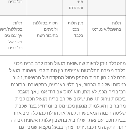
פיזי
רב־בריח
והחזרתו
תלות
אין תלות
תלות בסוללות
תלות
בחשמל/אינטרנט
– מכני
ולעיתים
בסוללות/רשת,
בלבד
בחיבור רשת
אך עם גיבוי
מכני של
רב־בריח
הטבלה ניתן לראות שהשוואת מנעול חכם לרב בריח מכני
לבד מציבה התלבטות אמיתית בין נוחות לבין פשטות. מנעול
כם לביטחון הבית מספק ניהול מתקדם של הרשאות, ניטור
ניסות ושליטה מרחוק, אך תלוי באנרגיה, בתקשורת ובתוכנה.
ב־בריח מכני, לעומתו, הוא “סוס עבודה” אמין, אך מוגבל
יכולות ניהול הגישה. שילוב של רב בריח מנעול חכם לבית
חבר בין העולמות: מנגנון מכני מסיבי ומרתיע בצד שכבת
ליטה חכמה המאפשרת לנהל את הדלת כמו כל רכיב אחר
בית חכם. עם זאת, יש להביא בחשבון עלות ראשונית גבוהה
ותר, התקנה מורכבת יותר וצורך בבעל מקצוע שמבין גם