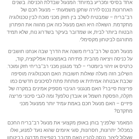
חד בסיסי ומכריע במיוחד: המנעול שבדלת הכניסה. בשנים
אחרונות נכנס לזירה שחקן משמעותי – מנעול חכם של
ב־בריח – שמבטיח לשלב בין חוזק מכני מוכח לבין טכנולוגיה
תקדמת. השאלה היא האם מנעול כזה אכן מהווה את הפתרון
בטוח ביותר לבית, או שמדובר בעיקר בשדרוג נוח, שלא תמיד
תורגם לביטחון מקסימלי.
נעול חכם של רב־בריח משנה את הדרך שבה אנחנו חושבים
ל כניסה ויציאה מהבית: פתיחה באמצעות אפליקציה, קוד,
רטיס או זיהוי ביומטרי – לצד מנגנון מכני רב־בריחי חזק ומוכר.
שילוב הזה מעלה שאלות חשובות: האם הטכנולוגיה מוסיפה
כבת אבטחה אמיתית או פותחת פתח לסיכונים חדשים כמו
ריצות סייבר? האם מנגנוני הגיבוי מספיק אמינים במקרה של
קלה, הפסקת חשמל או אובדן טלפון? ומה לגבי סיכוני פריצה
יזיים – האם מנעול חכם באמת עמיד יותר ממנעול מכני
תקדם?
מאמר שלפניך בוחן באופן מקצועי את מנעול רב־בריח החכם
מכלול: יתרונות, חסרונות, סוגי איומים שהוא נועד למנוע, ואלו
עלול ליצור. ננסה להבין האם מדובר בקפיצת מדרגה בביטחון