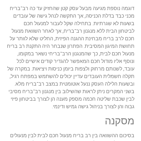
וגמה נוספת מגיעה מבעל עסק קטן שהחזיק עד כה רב־בריח
כני כבד בדלת הכניסה, אך התקשה לנהל גישה של עובדים
שעות לא שגרתיות. בתחילה שקל לעבור למנעול חכם
ביטחון הבית ללא מנגנון רב־בריח, אך לאחר השוואת מנעול
כם לרב בריח מבחינת ההגנה הפיזית, החליט שלא לוותר על
חושת המיגון המסיבית. הפתרון שנבחר היה התקנת רב בריח
נעול חכם לבית, כך שהמנגנון הרב־בריחי נשאר במקומו,
נוסף אליו מודול חכם המאפשר להגדיר קודים אישיים לכל
ובד, לשנותם מרחוק ולצפות ביומן כניסות ויציאות. במקרה של
קלה חשמלית העובדים עדיין יכולים להשתמש במפתח רגיל,
בשעות הלילה העסק ננעל אוטומטית במצב רב־בריח מלא.
שני המקרים ניתן לראות שהשילוב בין מנגנון רב־בריח מסיבי
בין שכבת שליטה חכמה מספק מענה הן לצורך בביטחון פיזי
בוה והן לצורך בניהול גישה גמיש ודינמי.
סקנה
סיכום ההשוואה בין רב בריח מנעול חכם לבית לבין מנעולים