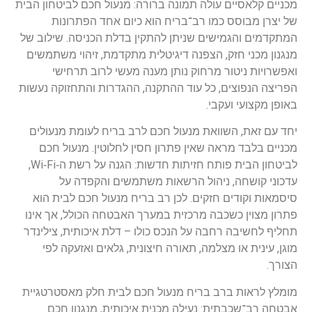
כניים קלאסיים עולה תמונה ברורה: מנעול חכם לביטחון הבית
ל יצרן מבוסס כמו רב־בריח הוא כיום אחד הפתרונות
מתקדמים והגמישים שניתן להתקין בדלת הכניסה. שילוב של
נגנון מכני חזק, הצפנה דיגיטלית מתקדמת, זיהוי משתמשים
אפשרויות ניטור מרחוק נותן מענה מעשי לרוב תרחישי
פריצה הנפוצים, כל עוד ההתקנה, ההגדרות והתחזוקה נעשות
אופן מקצועי ועקבי.
חד עם זאת, השוואת מנעול חכם לרב בריח לעומת מנעולים
כניים בלבד מראה שאין פתרון חסין לחלוטין. מנעול חכם
לביטחון הבית פותח חזיתות חדשות: הגנה על רשת ה‑Wi‑Fi,
דכוני קושחה, ניהול הרשאות משתמשים והקפדה על
יסמאות וקודים חזקים. לכן רב בריח מנעול חכם לבית הוא
תרון מצוין כשכבה מרכזית במערך האבטחה הכולל, אך אינו
חליף לחשיבה רחבה על הנכס כולו – דלת איכותית, צילינדר
וגן, עינית או מצלמה, תאורה חיצונית, גלאים ואזעקה לפי
צורך.
ומלץ לראות ברב בריח מנעול חכם לבית חלק מאסטרטגיית
בטחה רב־שכבתית: נעילה מכנית איכותית, מנגנון חכם