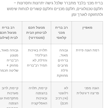
ריח מכני בלבד מתברר שלכל גישה יתרונות וחסרונות –
לקם טכנולוגיים, חלקם מכניים וחלקם קשורים לנוחות שימוש
לתחזוקה לאורך זמן.
מאפיין
רב בריח
מנעול חכם
רב בריח
מכני
לביטחון הבית
מנעול חכם
קלאסי
(סטנדרטי)
לבית (שילוב)
רמת הגנה פיזית
גבוהה
תלויה באיכות
גבוהה מאוד,
מאוד,
הצילינדר
מנגנון
בריחים
והדלת, לא
רב־בריח
מרובים
תמיד רב־בריח
מחוזק +
ודלת
שליטה חכמה
מחוזקת
הגנה מפני
לא
קיימת, תלויה
קיימת, לרוב
פריצה דיגיטלית
רלוונטי
בהצפנה
מערכות
(אין רכיב
ובאיכות
מתקדמות עם
חכם)
האפליקציה
הצפנה