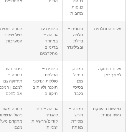
לניהול
הבית
מתחלפים
כניסות
מרובות
עלות התחלתית
בינונית –
בינונית עד
גבוהה יחסית,
תלויה
גבוהה –
בשל שילוב
בדלת
במיוחד
המערכות
ובצילינדר
בדגמים
מתקדמים
עלות תחזוקה
נמוכה,
בינונית –
בינונית עד
לאורך זמן
טיפול
החלפת
גבוהה –
מכני
סוללות, עדכוני
תחזוקה גם
בסיסי
תוכנה ולעיתים
למנגנון המכני
בלבד
תיקונים
וגם לחכם
גמישות בהענקת
נמוכה –
גבוהה – ניתן
גבוהה מאוד –
גישה זמנית
דורש
להגדיר
ניהול הרשאות
מסירת
קודים/הרשאות
מתקדם מעל
מפתח
זמניות
מנגנון