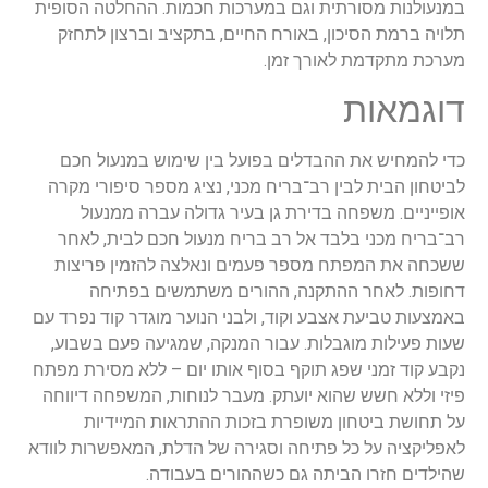
מנעולנות מסורתית וגם במערכות חכמות. ההחלטה הסופית
לויה ברמת הסיכון, באורח החיים, בתקציב וברצון לתחזק
ערכת מתקדמת לאורך זמן.
וגמאות
די להמחיש את ההבדלים בפועל בין שימוש במנעול חכם
ביטחון הבית לבין רב־בריח מכני, נציג מספר סיפורי מקרה
ופייניים. משפחה בדירת גן בעיר גדולה עברה ממנעול
ב־בריח מכני בלבד אל רב בריח מנעול חכם לבית, לאחר
שכחה את המפתח מספר פעמים ונאלצה להזמין פריצות
חופות. לאחר ההתקנה, ההורים משתמשים בפתיחה
אמצעות טביעת אצבע וקוד, ולבני הנוער מוגדר קוד נפרד עם
עות פעילות מוגבלות. עבור המנקה, שמגיעה פעם בשבוע,
קבע קוד זמני שפג תוקף בסוף אותו יום – ללא מסירת מפתח
יזי וללא חשש שהוא יועתק. מעבר לנוחות, המשפחה דיווחה
ל תחושת ביטחון משופרת בזכות ההתראות המיידיות
אפליקציה על כל פתיחה וסגירה של הדלת, המאפשרות לוודא
הילדים חזרו הביתה גם כשההורים בעבודה.