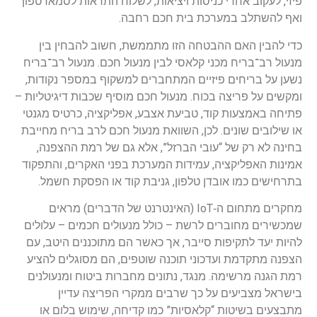
יזי, לעקוב אחרי כניסות ויציאות, לשלוח התראות לסמארטפון
אף להשתלב במערכת בית חכם רחבה.
די להבין האם ההבטחה הזו מתממשת, חשוב להבחין בין
נעול רב־בריח מכני קלאסי לבין מנעול חכם. מנעול רב־בריח
שען על בריחים פיזיים המתחברים למשקוף במספר נקודות,
מקשים על פריצה בכוח. מנעול חכם מוסיף שכבות דיגיטליות –
תיחה באמצעות קוד, טביעת אצבע, אפליקציה, כרטיס מגנטי
ו שילובים שונים. לכן, השוואת מנעול חכם לרב בריח מחייבת
חינה לא רק של “עובי הברזל”, אלא גם של רמת ההצפנה,
מינות האפליקציה, עמידות המערכת בפני האקרים, והתפקוד
תרחישים כמו אובדן טלפון, גניבת קוד או הפסקת חשמל.
מחקרים מתחום ה‑IoT (האינטרנט של הדברים) מראים
מכשירים מחוברים לרשת – כולל מנעולים חכמים – עלולים
היות יעד לתקיפות סייבר, אך כאשר הם מתוכננים היטב, עם
צפנה מתקדמת ועדכוני תוכנה שוטפים, הם מסוגלים להציע
מת הגנה מרשימה. מנגד, נתונים מחברות ביטוח ומנעולנים
ישראל מצביעים על כך שרבים ממקרי הפריצה עדיין
תבצעים בשיטות “קלאסיות” כמו קדיחה, שימוש בלום או