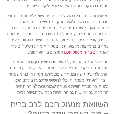
וספות כמו קוד, טביעת אצבע או אפליקציה ייעודית.
י שמחפש רב בריח מנעול חכם לבית שואף ליהנות גם מחוזק
כני מוכח וגם מטכנולוגיה מתקדמת. שילוב כזה מאפשר
יהנות מגוף מנעול מסיבי ועמיד בפני פריצה פיזית, יחד עם
ליטה חכמה מרחוק. בתהליך הבחירה רבים בודקים פתרונות
ונים, קוראים ביקורות ומתעדכנים בחידושים בתחום, ולעיתים
עזרים בהמלצות מקצועיות או במקורות מידע דיגיטליים כדי
אתר
רב בריח מנעול חכם
המשלב בין העולמות.
וסף על ההגנה הפיזית, למנעול חכם יש יתרון גדול בזמינות
מידע: ניתן לקבל התראות על פתיחה וסגירה, לבדוק מי נכנס
מתי, ולהעניק גישה זמנית לשיפוצניקים, מנקה או בני משפחה
 בלי להעתיק מפתחות ובלי לחשוש שיישארו בידיים הלא
כונות. כך נוצרת חוויית אבטחה שמותאמת לאורח החיים
מודרני, עם גמישות גבוהה וניהול חכם של הגישה לבית.
שוואת מנעול חכם לרב בריח
 מה באמת יותר בטוח?