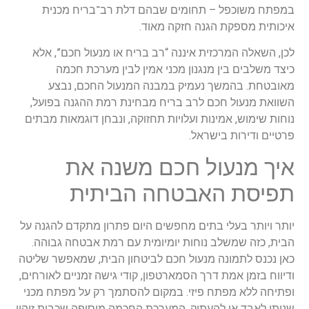
מפתח משוכפל – תחומים שבהם דלת רב־בריח מכנית
יכותית מספקת הגנה חזקה מאוד.
כן, השאלה המרכזית איננה “רב בריח או מנעול חכם”, אלא
יצד משלבים בין מנגנון מכני אמין לבין מערכת חכמה
אובטחת. בהמשך נעמיק במבנה המנעול החכם, נבצע
שוואת מנעול חכם לרב בריח מבחינת רמת ההגנה בפועל,
וחות שימוש, אמינות ועלויות תחזוקה, ונבחן דוגמאות מבתים
רטיים ודירות בישראל.
יך מנעול חכם משנה את
פיסת האבטחה הביתית
ותר ויותר בעלי בתים מחפשים היום פתרון מתקדם להגנה על
בית, כזה שמשלב נוחות יומיומית עם רמת אבטחה גבוהה.
אן נכנס לתמונה מנעול חכם לביטחון הבית, שמאפשר שליטה
דיווח בזמן אמת דרך הסמארטפון, קודי גישה זמניים לאורחים,
פתיחה ללא מפתח פיזי. במקום להסתמך רק על מפתח מכני
ניתן לאבד או להעתיק, המערכת החכמה מוסיפה שכבות זיהוי