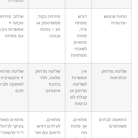
מחמירה
נוחות שימוש
דורש
פתיחה בקוד,
שילוב: פתיחה
יומיומית
מפתח
סמארטפון או
חכמה +
פיזי,
תג – נוחות
אפשרות גיבוי
פחות
גבוהה
עם מפתח
מתאים
לשוכחי
מפתחות
שליטה מרחוק
אין
שליטה מרחוק
שליטה מרחוק
והתראות
אפשרות
מלאה, תלוי
+ אינטגרציה
לשליטה
בחיבור
לאזעקה ולבית
מרחוק או
אינטרנט
חכם
קבלת לוג
כניסות
התאמה לבתים
מתאים,
מתאים,
מתאים מאוד,
משותפים
אך פחות
לעיתים דורש
בעיקר לניהול
נוח
תיאום עם ועד
דיירים/שוכרים