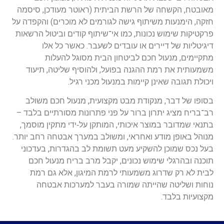
אובטח, הקשחה של הרשת הביתית (ראוטר מעודכן, סיסמה
זקה, הימנעות משיתוף גישה לגורמים לא מוכרים) והקפדה על
רקטיקות שימוש נכונות, כמו אי־שיתוף קודים וביטול הרשאות
יגיטליות של דיירים או עובדים לשעבר. כאשר כל אלו
תקיימים, מנעול חכם לביטחון הבית מסוגל להעלות
שמעותית את רמת ההגנה בפועל, ולהוסיף שליטה, תיעוד
יכולת תגובה שאינן קיימות במנעול מכני רגיל.
סופו של דבר, מנקודת מבט מקצועית, מנעול חכם משולב
ב־בריח מציג יתרון ברור על פני פתרונות מסורתיים בלבד –
תנאי שמדובר במוצר איכותי, המותקן על‑ידי מתקין מוסמך,
נוהל באופן מודע ואחראי, ומשולב במערך אבטחה רחב יותר.
על נכס שמוכן להשקיע מעט תשומת לב בהגדרות, בעדכוני
וכנה ובהרגלי שימוש נכונים, יקבל מרב בריח מנעול חכם
בית לא רק שדרוג משמעותי לרמת המיגון, אלא גם רמת
וחות ושליטה שהייתה שמורה בעבר למערכות אבטחה
קצועיות בלבד.