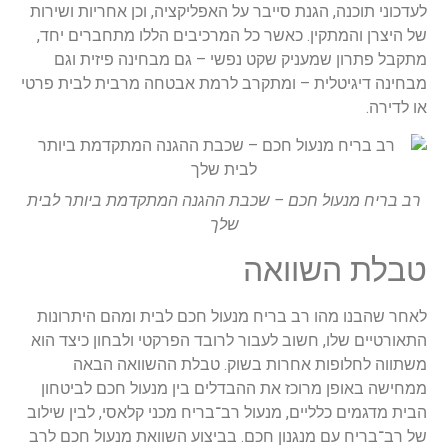
עדכוני תוכנה, הגנת סייבר על האפליקציה, וכן אחריות ושירות
ל היצרן והמתקין. כאשר כל המרכיבים הללו מתחברים יחד,
תקבל פתרון שמעניק שקט נפשי – גם מבחינה פיזית וגם
בחינה דיגיטלית – ומתקרב לרמת אבטחה מרבית לבית פרטי
ו לדירה.
רב בריח מנעול חכם – שכבת ההגנה המתקדמת ביותר לבית
שלך
בלת השוואה
אחר שהבנו מהו רב בריח מנעול חכם לבית ומהם היתרונות
תאורטיים שלו, חשוב לעבור לרובד הפרקטי ולבחון כיצד הוא
שתווה לחלופות אחרות בשוק. טבלת ההשוואה הבאה
מחישה באופן מרוכז את ההבדלים בין מנעול חכם לביטחון
בית מדגמים כלליים, מנעול רב־בריח מכני קלאסי, לבין שילוב
ל רב־בריח עם מנגנון חכם. בביצוע השוואת מנעול חכם לרב