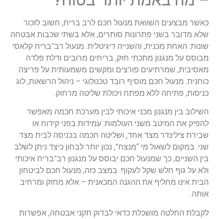
אשר מבצעים השוואת מנעול חכם לרב בריח, חשוב לזכור
לא מדובר בשני פתרונות סותרים, אלא בשתי שכבות אבטחה
ונות: האחת מכנית, והשנייה דיגיטלית. מנעול רב־בריח קלאסי
בוסס על מנגנון מתכתי חזק, בריחים מרובים ודלת פלדה
אסיבית, שמרתיעים פורצים ומקשים משמעותית על פריצה
וחנית. מנעול חכם מוסיף רובד טכנולוגי – ניהול הרשאות, לוג
ניסות, פתיחה ללא מפתח ויכולת שליטה מרחוק.
שילוב בין מנגנון מכני איכותי לבין מערכת חכמה מאפשר
הפיק את המיטב משני העולמות: עמידות בפני קידוח או
בירת צילינדר מצד אחד, ושליטה חכמה בכניסה לבית מצד
ני. במקום לשאול מי “מנצח”, נכון יותר לבחון כיצד ניתן לשלב
ין השניים, כך שמנעול חכם יבוסס על מנגנון רב־בריח איכותי
לא על גוף חלש שקל לעקוף. במצב כזה, מנעול חכם לביטחון
בית אינו מחליף את ההגנה המכאנית – אלא מחזק ומרחיב
ותה.
קבלת החלטה מושכלת כדאי לבדוק תקני אבטחה, אפשרות